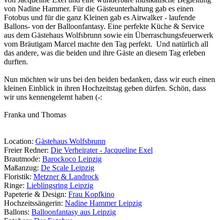
von Nadine Hammer. Für die Gästeunterhaltung gab es einen
Fotobus und für die ganz Kleinen gab es Airwalker - laufende
Ballons- von der Balloonfantasy. Eine perfekte Küche & Service
aus dem Gästehaus Wolfsbrunn sowie ein Überraschungsfeuerwerk
vom Bräutigam Marcel machte den Tag perfekt. Und natürlich all
das andere, was die beiden und ihre Gäste an diesem Tag erleben
durften.
Nun möchten wir uns bei den beiden bedanken, dass wir euch einen
kleinen Einblick in ihren Hochzeitstag geben dürfen. Schön, dass
wir uns kennengelernt haben (-:
Franka und Thomas
Location:
Gästehaus Wolfsbrunn
Freier Redner:
Die Verheirater - Jacqueline Exel
Brautmode:
Barockoco Leipzig
Maßanzug:
De Scale Leipzig
Floristik:
Metzner & Landrock
Ringe:
Lieblingsring Leipzig
Papeterie & Design:
Frau Kopfkino
Hochzeitssängerin:
Nadine Hammer Leipzig
Ballons:
Balloonfantasy aus Leipzig